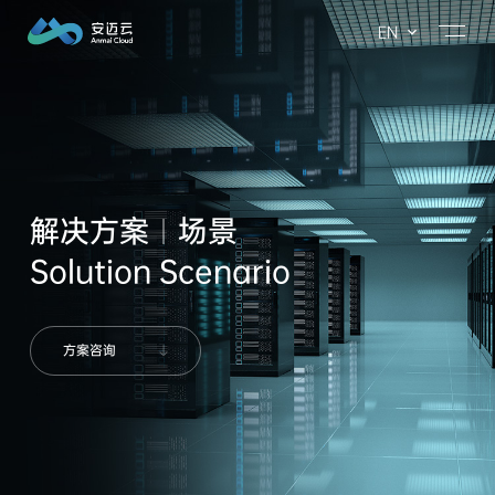
EN
首页
产品
分布式数据中心
解决方案
分布式CDN
场景 Scenario
解决方案
场景
ESG
矩阵存储
行业 Industry
Solution Scenario
ESG
关于我们
云GPU
Web 3.0
ESG报告（即将上线）
学习社区（即将上线）
方案咨询
社会公益（即将上线）