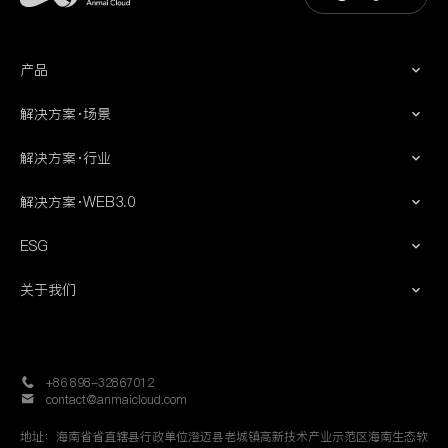
产品
分布式数据中心
解决方案·场景
分布式CDN
存储
矩阵存储
解决方案·行业
容灾与备份
云GPU
人工智能
科学计算
解决方案·WEB3.0
科研
安全计算
边缘计算
大健康
物理云
ESG
区块链
政务
内容分发
ESG
人工智能
生物基因
机器学习
关于我们
ESG报告（即将上线）
公司介绍
学习社区（即将上线）
发展历程
社会公益（即将上线）
新闻动态
+86 898-32867012
人才招聘
contact@anmaicloud.com
联系方式
地址：海南省省直辖县行政单位澄迈县老城镇高新技术产业示范区海南生态软